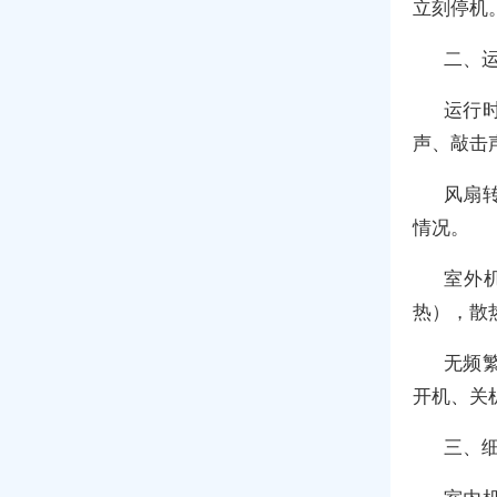
立刻停机
二、
运行
声、敲击
风扇
情况。
室外机
热），散
无频
开机、关
三、