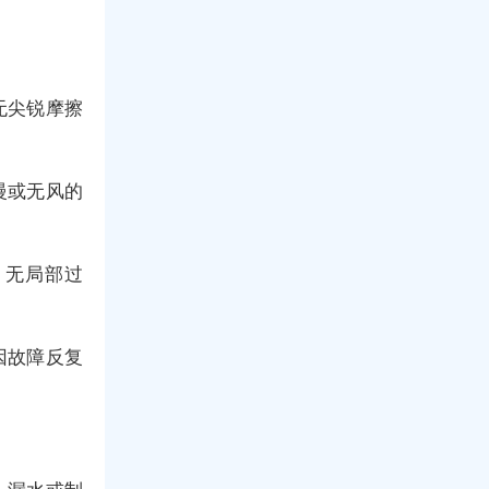
无尖锐摩擦
慢或无风的
、无局部过
因故障反复