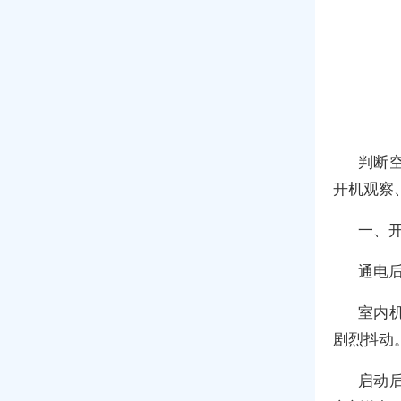
判断
开机观察
一、
通电
室内
剧烈抖动
启动后